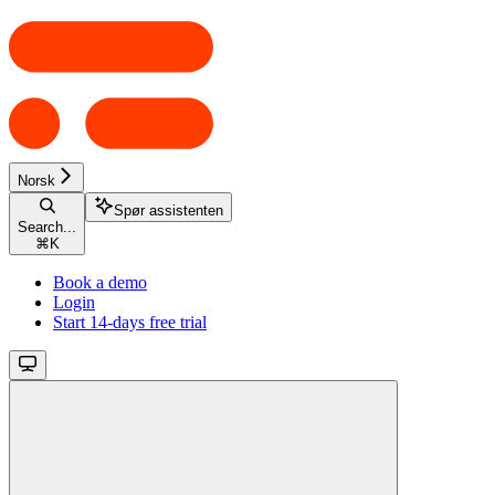
Norsk
Spør assistenten
Search...
⌘
K
Book a demo
Login
Start 14-days free trial