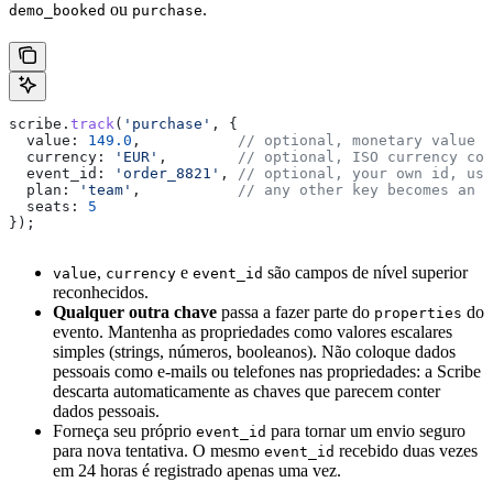
ou
.
demo_booked
purchase
scribe
.
track
(
'purchase'
, {
  value:
 149.0
,           
// optional, monetary value o
  currency:
 'EUR'
,        
// optional, ISO currency cod
  event_id:
 'order_8821'
, 
// optional, your own id, use
  plan:
 'team'
,           
// any other key becomes an e
  seats:
 5
});
,
e
são campos de nível superior
value
currency
event_id
reconhecidos.
Qualquer outra chave
passa a fazer parte do
do
properties
evento. Mantenha as propriedades como valores escalares
simples (strings, números, booleanos). Não coloque dados
pessoais como e-mails ou telefones nas propriedades: a Scribe
descarta automaticamente as chaves que parecem conter
dados pessoais.
Forneça seu próprio
para tornar um envio seguro
event_id
para nova tentativa. O mesmo
recebido duas vezes
event_id
em 24 horas é registrado apenas uma vez.