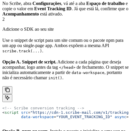
No Scribe, abra
Configurações
, vá até a aba
Espaço de trabalho
e
copie o valor em
Event Tracking ID
. Já que está lá, confirme que o
Acompanhamento
está ativado.
2
Adicione o SDK ao seu site
Use o snippet de script para um site comum ou o pacote npm para
um app ou single-page app. Ambos expõem a mesma API
.
scribe.track(...)
Opção A. Snippet de script.
Adicione a cada página que deseja
acompanhar, logo antes da tag
de fechamento. O snippet se
</head>
inicializa automaticamente a partir de
, portanto
data-workspace
não é necessário chamar
.
init()
<!-- Scribe conversion tracking -->
<
script
 src
=
"https://cdn-1.scribe-mail.com/v1/tracking.
        data-workspace
=
"YOUR_EVENT_TRACKING_ID"
 async
><