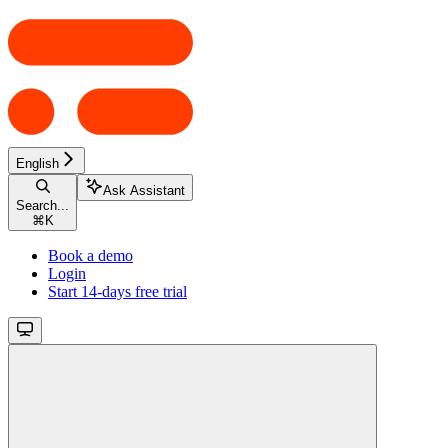
English
Ask Assistant
Search...
⌘
K
Book a demo
Login
Start 14-days free trial