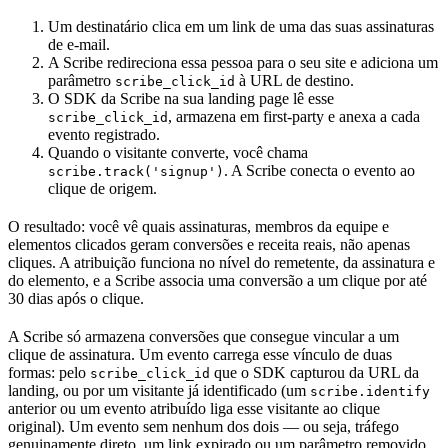
Um destinatário clica em um link de uma das suas assinaturas
de e-mail.
A Scribe redireciona essa pessoa para o seu site e adiciona um
parâmetro
à URL de destino.
scribe_click_id
O SDK da Scribe na sua landing page lê esse
, armazena em first-party e anexa a cada
scribe_click_id
evento registrado.
Quando o visitante converte, você chama
. A Scribe conecta o evento ao
scribe.track('signup')
clique de origem.
O resultado: você vê quais assinaturas, membros da equipe e
elementos clicados geram conversões e receita reais, não apenas
cliques. A atribuição funciona no nível do remetente, da assinatura e
do elemento, e a Scribe associa uma conversão a um clique por até
30 dias após o clique.
A Scribe só armazena conversões que consegue vincular a um
clique de assinatura. Um evento carrega esse vínculo de duas
formas: pelo
que o SDK capturou da URL da
scribe_click_id
landing, ou por um visitante já identificado (um
scribe.identify
anterior ou um evento atribuído liga esse visitante ao clique
original). Um evento sem nenhum dos dois — ou seja, tráfego
genuinamente direto, um link expirado ou um parâmetro removido