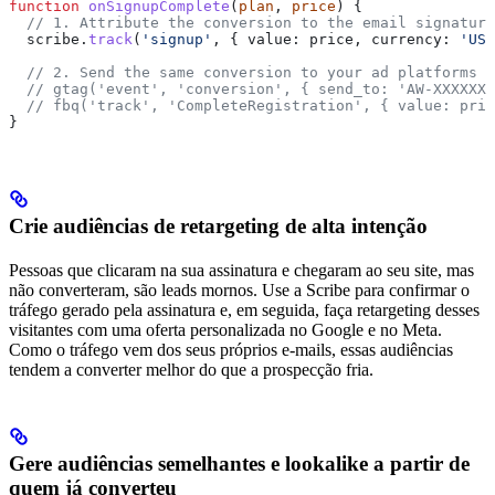
function
 onSignupComplete
(
plan
, 
price
) {
  // 1. Attribute the conversion to the email signature
  scribe
.
track
(
'signup'
, { 
value:
 price
, 
currency:
 'USD
  // 2. Send the same conversion to your ad platforms f
  // gtag('event', 'conversion', { send_to: 'AW-XXXXXXX
  // fbq('track', 'CompleteRegistration', { value: pric
}
Crie audiências de retargeting de alta intenção
Pessoas que clicaram na sua assinatura e chegaram ao seu site, mas
não converteram, são leads mornos. Use a Scribe para confirmar o
tráfego gerado pela assinatura e, em seguida, faça retargeting desses
visitantes com uma oferta personalizada no Google e no Meta.
Como o tráfego vem dos seus próprios e-mails, essas audiências
tendem a converter melhor do que a prospecção fria.
Gere audiências semelhantes e lookalike a partir de
quem já converteu