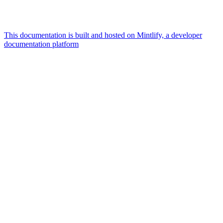
This documentation is built and hosted on Mintlify, a developer
documentation platform
Assistant
Responses
are
generated
using
AI
and
may
contain
mistakes.