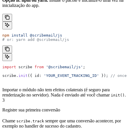
Opção B. npm ou yarn.
Instale o pacote e inicialize-o uma vez na
inicialização do app.
npm
 install
 @scribemail/js
# or: yarn add @scribemail/js
import
 scribe
 from
 '@scribemail/js'
;
scribe
.
init
({ 
id:
 'YOUR_EVENT_TRACKING_ID'
 }); 
// once,
Importar o módulo não tem efeitos colaterais (é seguro para
renderização no servidor). Nada é enviado até você chamar
.
init()
3
Registre sua primeira conversão
Chame
sempre que uma conversão acontecer, por
scribe.track
exemplo no handler de sucesso do cadastro.