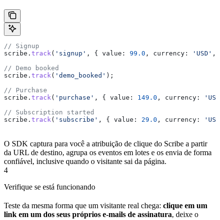
// Signup
scribe
.
track
(
'signup'
, { 
value:
 99.0
, 
currency:
 'USD'
, 
// Demo booked
scribe
.
track
(
'demo_booked'
);
// Purchase
scribe
.
track
(
'purchase'
, { 
value:
 149.0
, 
currency:
 'USD
// Subscription started
scribe
.
track
(
'subscribe'
, { 
value:
 29.0
, 
currency:
 'USD
O SDK captura para você a atribuição de clique do Scribe a partir
da URL de destino, agrupa os eventos em lotes e os envia de forma
confiável, inclusive quando o visitante sai da página.
4
Verifique se está funcionando
Teste da mesma forma que um visitante real chega:
clique em um
link em um dos seus próprios e-mails de assinatura
, deixe o