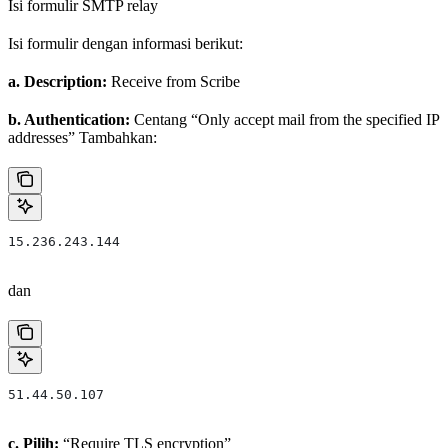
Isi formulir SMTP relay
Isi formulir dengan informasi berikut:
a. Description:
Receive from Scribe
b. Authentication:
Centang “Only accept mail from the specified IP
addresses” Tambahkan:
15.236.243.144
dan
51.44.50.107
c. Pilih:
“Require TLS encryption”