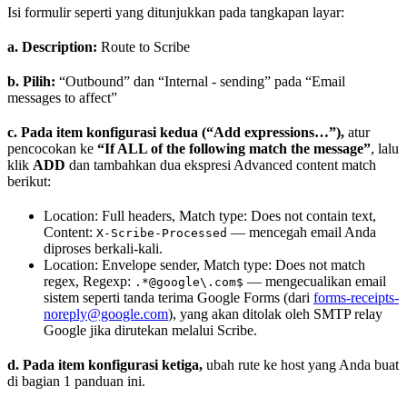
Isi formulir seperti yang ditunjukkan pada tangkapan layar:
a. Description:
Route to Scribe
b. Pilih:
“Outbound” dan “Internal - sending” pada “Email
messages to affect”
c. Pada item konfigurasi kedua (“Add expressions…”),
atur
pencocokan ke
“If ALL of the following match the message”
, lalu
klik
ADD
dan tambahkan dua ekspresi Advanced content match
berikut:
Location: Full headers, Match type: Does not contain text,
Content:
— mencegah email Anda
X-Scribe-Processed
diproses berkali-kali.
Location: Envelope sender, Match type: Does not match
regex, Regexp:
— mengecualikan email
.*@google\.com$
sistem seperti tanda terima Google Forms (dari
forms-receipts-
noreply@google.com
), yang akan ditolak oleh SMTP relay
Google jika dirutekan melalui Scribe.
d. Pada item konfigurasi ketiga,
ubah rute ke host yang Anda buat
di bagian 1 panduan ini.