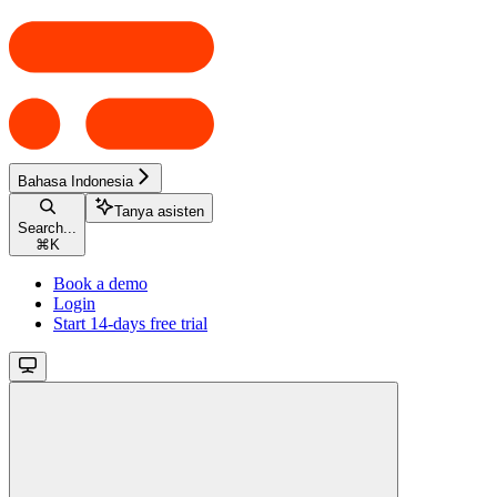
Bahasa Indonesia
Tanya asisten
Search...
⌘
K
Book a demo
Login
Start 14-days free trial