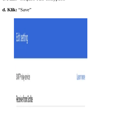
d. Klik:
“Save”