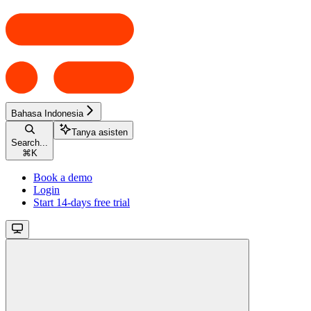
Bahasa Indonesia
Tanya asisten
Search...
⌘
K
Book a demo
Login
Start 14-days free trial