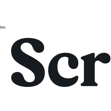
ther.