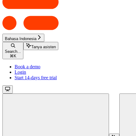
Bahasa Indonesia
Tanya asisten
Search...
⌘
K
Book a demo
Login
Start 14-days free trial