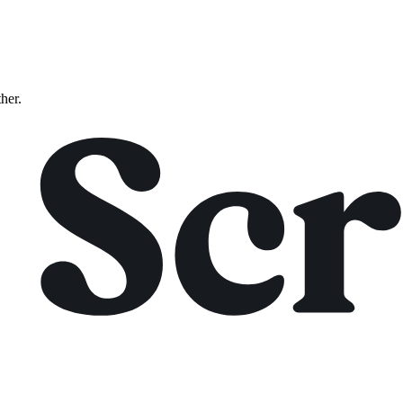
ther.