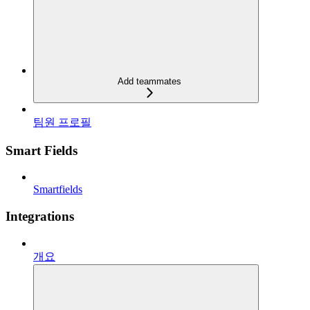
Add teammates
팀원 프로필
Smart Fields
Smartfields
Integrations
개요