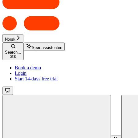
Norsk
Spør assistenten
Search...
⌘
K
Book a demo
Login
Start 14-days free trial