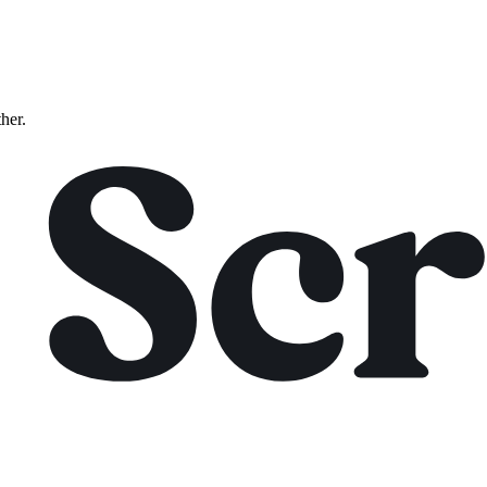
ther.