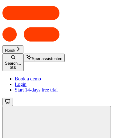
Norsk
Spør assistenten
Search...
⌘
K
Book a demo
Login
Start 14-days free trial