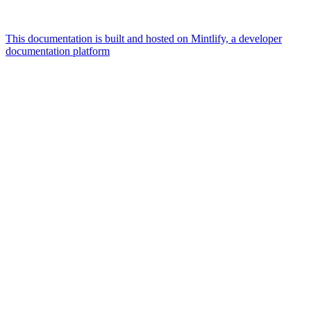
This documentation is built and hosted on Mintlify, a developer
documentation platform
Assistant
Responses
are
generated
using
AI
and
may
contain
mistakes.