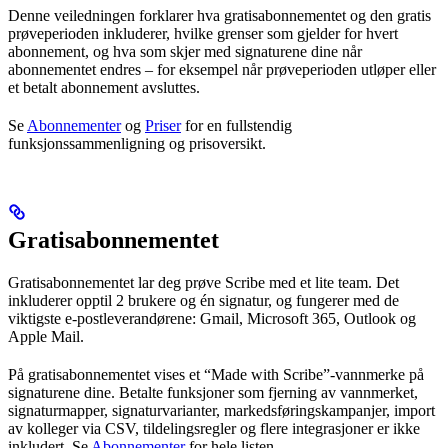
Denne veiledningen forklarer hva gratisabonnementet og den gratis
prøveperioden inkluderer, hvilke grenser som gjelder for hvert
abonnement, og hva som skjer med signaturene dine når
abonnementet endres – for eksempel når prøveperioden utløper eller
et betalt abonnement avsluttes.
Se
Abonnementer
og
Priser
for en fullstendig
funksjonssammenligning og prisoversikt.
Gratisabonnementet
Gratisabonnementet lar deg prøve Scribe med et lite team. Det
inkluderer opptil 2 brukere og én signatur, og fungerer med de
viktigste e-postleverandørene: Gmail, Microsoft 365, Outlook og
Apple Mail.
På gratisabonnementet vises et “Made with Scribe”-vannmerke på
signaturene dine. Betalte funksjoner som fjerning av vannmerket,
signaturmapper, signaturvarianter, markedsføringskampanjer, import
av kolleger via CSV, tildelingsregler og flere integrasjoner er ikke
inkludert. Se
Abonnementer
for hele listen.