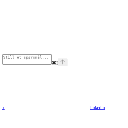
⌘
I
x
linkedin