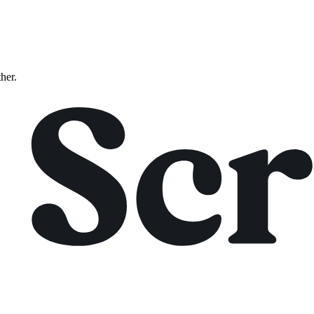
ther.