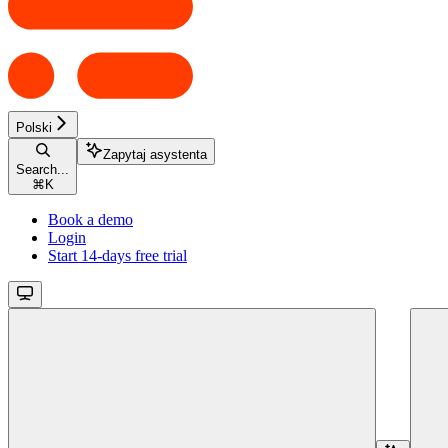
Polski
Zapytaj asystenta
Search...
⌘
K
Book a demo
Login
Start 14-days free trial