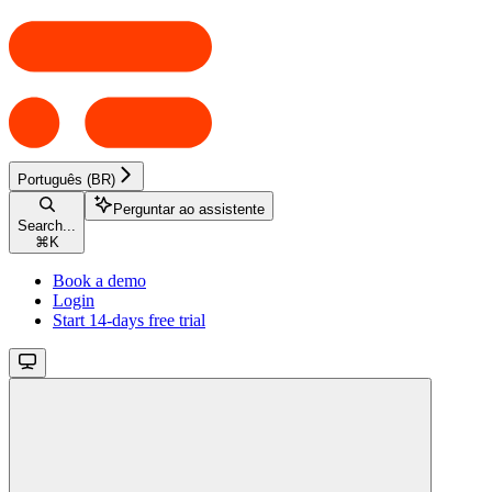
Português (BR)
Perguntar ao assistente
Search...
⌘
K
Book a demo
Login
Start 14-days free trial