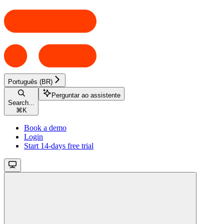
Português (BR)
Perguntar ao assistente
Search...
⌘
K
Book a demo
Login
Start 14-days free trial