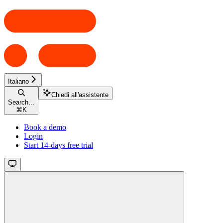
Italiano
Chiedi all'assistente
Search...
⌘
K
Book a demo
Login
Start 14-days free trial