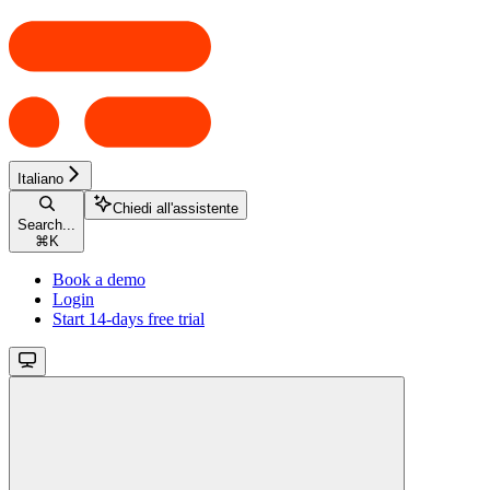
Italiano
Chiedi all'assistente
Search...
⌘
K
Book a demo
Login
Start 14-days free trial