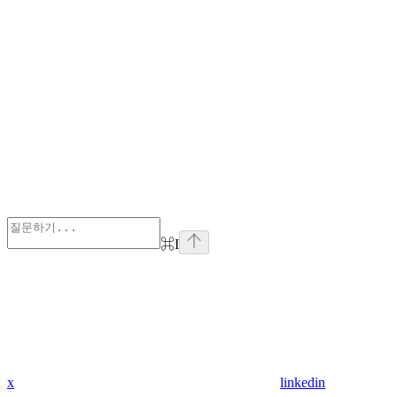
⌘
I
x
linkedin