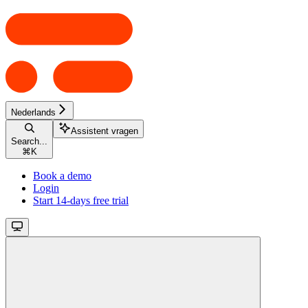
Nederlands
Assistent vragen
Search...
⌘
K
Book a demo
Login
Start 14-days free trial