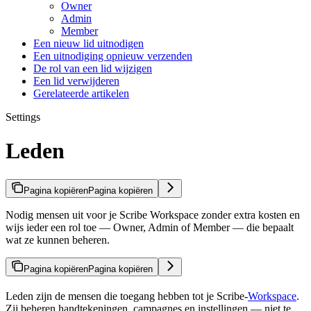
Owner
Admin
Member
Een nieuw lid uitnodigen
Een uitnodiging opnieuw verzenden
De rol van een lid wijzigen
Een lid verwijderen
Gerelateerde artikelen
Settings
Leden
Pagina kopiëren
Pagina kopiëren
Nodig mensen uit voor je Scribe Workspace zonder extra kosten en
wijs ieder een rol toe — Owner, Admin of Member — die bepaalt
wat ze kunnen beheren.
Pagina kopiëren
Pagina kopiëren
Leden zijn de mensen die toegang hebben tot je Scribe-
Workspace
.
Zij beheren handtekeningen, campagnes en instellingen — niet te