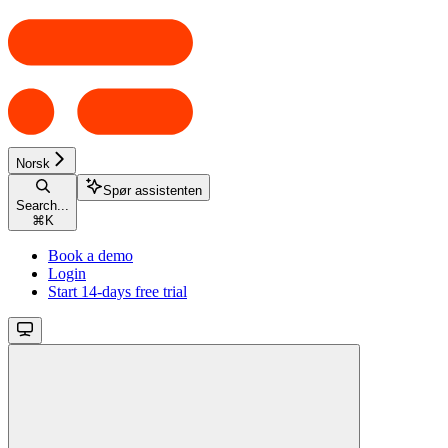
Norsk
Spør assistenten
Search...
⌘
K
Book a demo
Login
Start 14-days free trial