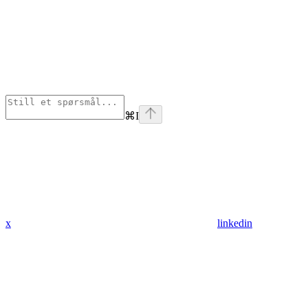
⌘
I
x
linkedin