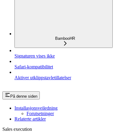
BambooHR
Signaturen vises ikke
Safari-kompatibilitet
Aktiver utklippstavletillatelser
På denne siden
Installasjonsveiledning
Forutsetninger
Relaterte artikler
Sales execution