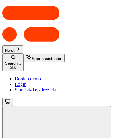
Norsk
Spør assistenten
Search...
⌘
K
Book a demo
Login
Start 14-days free trial