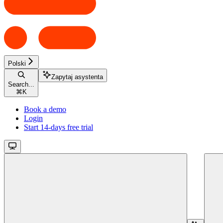
Polski
Zapytaj asystenta
Search...
⌘
K
Book a demo
Login
Start 14-days free trial