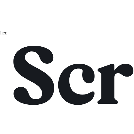
ther.