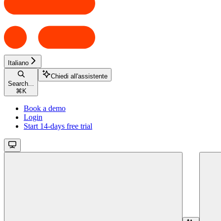
Italiano
Chiedi all'assistente
Search...
⌘
K
Book a demo
Login
Start 14-days free trial