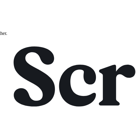
ther.