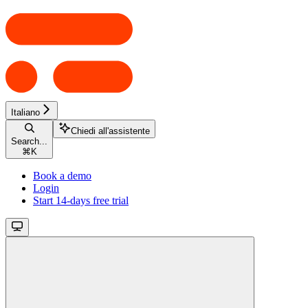
Italiano
Chiedi all'assistente
Search...
⌘
K
Book a demo
Login
Start 14-days free trial