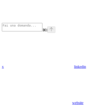
⌘
I
x
linkedin
website