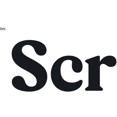
ther.