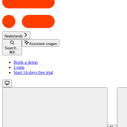
Nederlands
Assistent vragen
Search...
⌘
K
Book a demo
Login
Start 14-days free trial