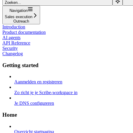
Zoeken...
Navigation
Sales execution
Outreach
Introduction
Product documentation
AI agents
API Reference
Security
Changelog
Getting started
Aanmelden en registreren
Zo richt je je Scribe-workspace in
Je DNS configureren
Home
Overzicht startpagina