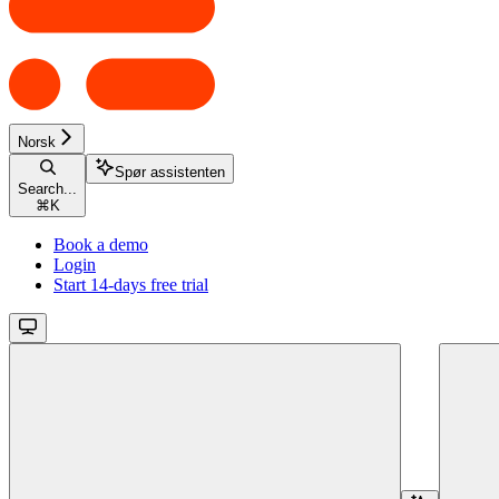
Norsk
Spør assistenten
Search...
⌘
K
Book a demo
Login
Start 14-days free trial