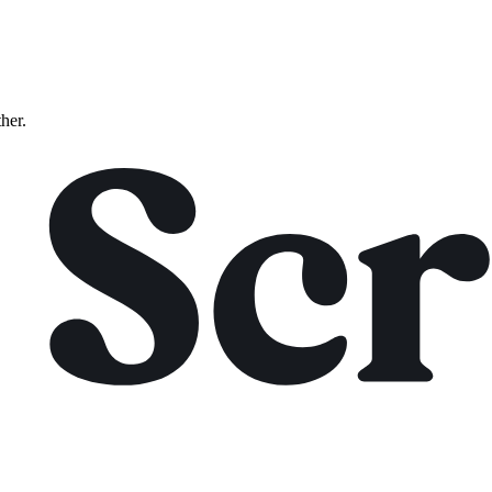
ther.