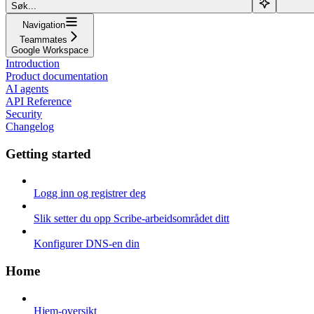
Søk...
Navigation
Teammates
Google Workspace
Introduction
Product documentation
AI agents
API Reference
Security
Changelog
Getting started
Logg inn og registrer deg
Slik setter du opp Scribe-arbeidsområdet ditt
Konfigurer DNS-en din
Home
Hjem-oversikt