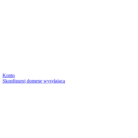
Konto
Skonfiguruj domenę wysyłającą