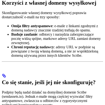
Korzyści z własnej domeny wysyłkowej
Skonfigurowanie własnej domeny wysyłkowej poprawia
dostarczalność e-maili na trzy sposoby:
Omija filtry antyspamowe
: e-maile z linkami zgodnymi z
domeną nadawcy znacznie rzadziej trafiają do spamu.
Buduje zaufanie
: odbiorcy i narzędzia zabezpieczające
pocztę widzą spójne, markowe adresy URL zamiast domeny
zewnętrznej.
Chroni reputację nadawcy
: adresy URL w podpisie są
powiązane z twoją własną domeną, a nie ze współdzieloną
domeną używaną przez innych klientów Scribe.
Co się stanie, jeśli jej nie skonfiguruję?
Podpisy będą nadal działać na domyślnej domenie Scribe
(sendassets.io). Jednak e-maile mogą częściej wyzwalać filtry
antyspamowe, zwłaszcza u odbiorców z rygorystycznymi
politykami bezpieczeństwa poczty.