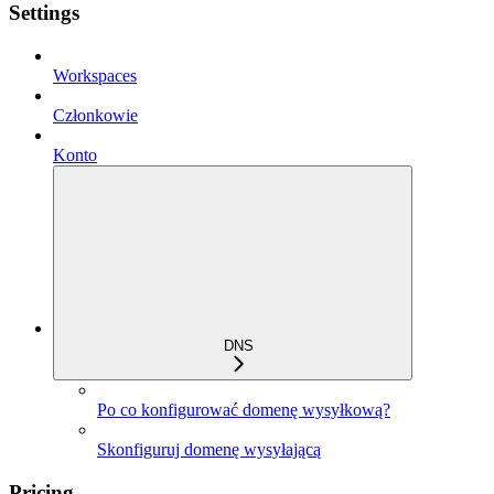
Settings
Workspaces
Członkowie
Konto
DNS
Po co konfigurować domenę wysyłkową?
Skonfiguruj domenę wysyłającą
Pricing