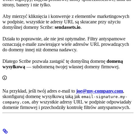
strony, banery i nie tylko.
Aby mierzyć kliknięcia i konwersje z elementów marketingowych
w podpisie, wszystkie te adresy URL są skracane przy użyciu
domyślnej domeny Scribe:
sendassets.io
.
Działa to poprawnie, ale nie jest optymalne. Filtry antyspamowe
oznaczają e-maile zawierające wiele adresów URL prowadzących
do domeny innej niż domena nadawcy.
Dlatego Scribe pozwala zastąpić tę domyślną domenę
domeną
wysyłkową
— subdomeną twojej własnej domeny firmowej.
Na przykład, jeśli twój adres e-mail to
joe@my-company.com
,
skonfiguruj domenę wysyłkową taką jak
email-signature.my-
, aby wszystkie adresy URL w podpisie odpowiadały
company.com
domenie firmowej i przechodziły kontrolę filtrów antyspamowych.