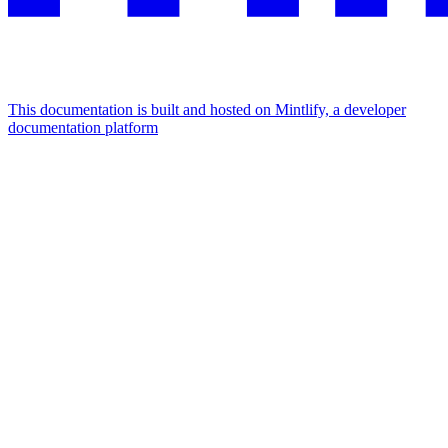
This documentation is built and hosted on Mintlify, a developer
documentation platform
Assistant
Responses
are
generated
using
AI
and
may
contain
mistakes.