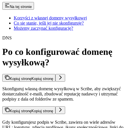
Na tej stronie
Korzyści z własnej domeny wysyłkowej
Co się stanie, jeśli jej nie skonfiguruję?
Możemy zaczynać konfigurację?
DNS
Po co konfigurować domenę
wysyłkową?
Kopiuj stronę
Kopiuj stronę
Skonfiguruj własną domenę wysyłkową w Scribe, aby zwiększyć
dostarczalność e-maili, zbudować reputację nadawcy i utrzymać
podpisy z dala od folderów ze spamem.
Kopiuj stronę
Kopiuj stronę
Gdy konfigurujesz podpis w Scribe, zawiera on wiele adresów
URL: logotypy, zdjęcia profilowe, ikony społecznościowe, linki do