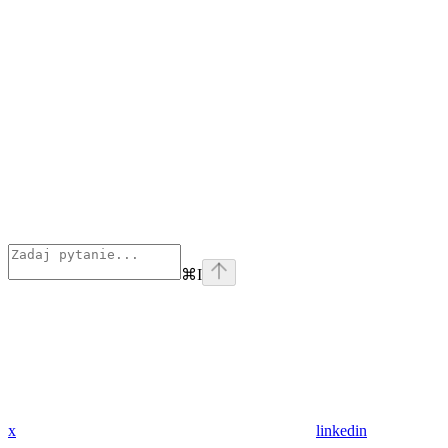
⌘
I
x
linkedin