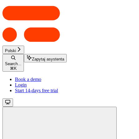
Polski
Zapytaj asystenta
Search...
⌘
K
Book a demo
Login
Start 14-days free trial