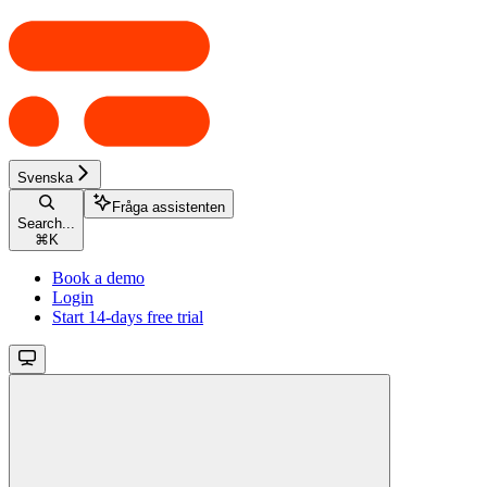
Svenska
Fråga assistenten
Search...
⌘
K
Book a demo
Login
Start 14-days free trial