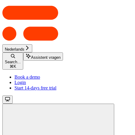
Nederlands
Assistent vragen
Search...
⌘
K
Book a demo
Login
Start 14-days free trial