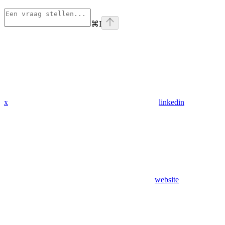
⌘
I
x
linkedin
website