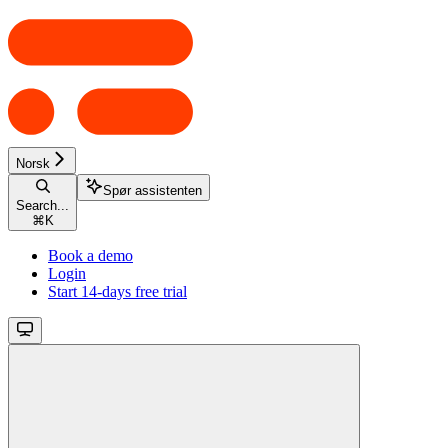
Norsk
Spør assistenten
Search...
⌘
K
Book a demo
Login
Start 14-days free trial