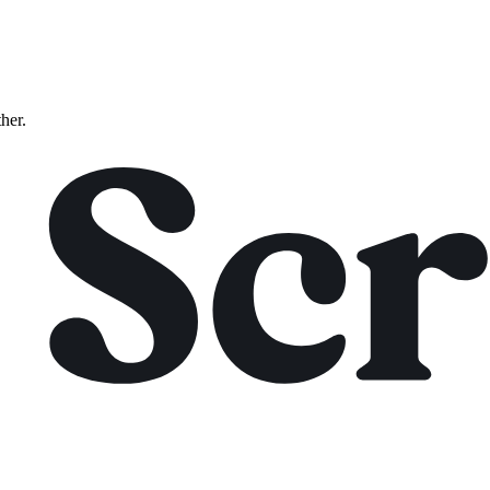
ther.