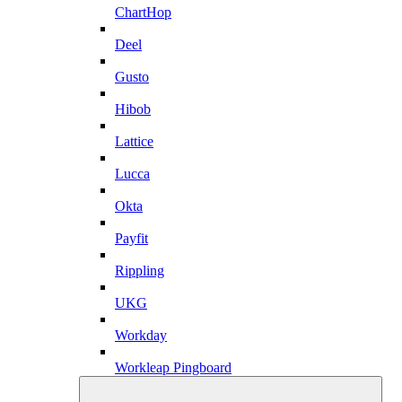
ChartHop
Deel
Gusto
Hibob
Lattice
Lucca
Okta
Payfit
Rippling
UKG
Workday
Workleap Pingboard