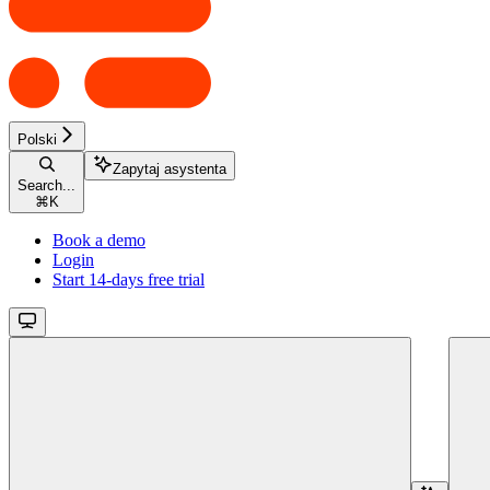
Polski
Zapytaj asystenta
Search...
⌘
K
Book a demo
Login
Start 14-days free trial