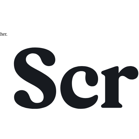
ther.