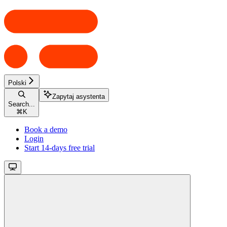
Polski
Zapytaj asystenta
Search...
⌘
K
Book a demo
Login
Start 14-days free trial