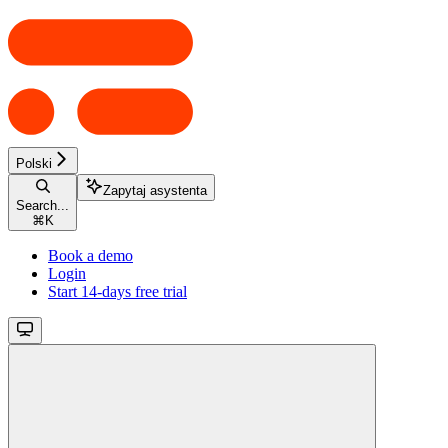
Polski
Zapytaj asystenta
Search...
⌘
K
Book a demo
Login
Start 14-days free trial