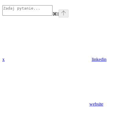
⌘
I
x
linkedin
website