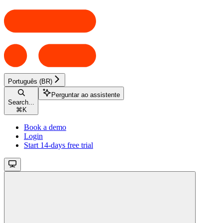
Português (BR)
Perguntar ao assistente
Search...
⌘
K
Book a demo
Login
Start 14-days free trial