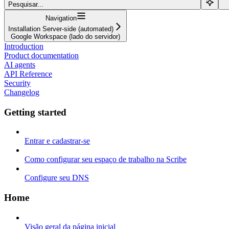
Pesquisar...
Navigation
Installation Server-side (automated)
Google Workspace (lado do servidor)
Introduction
Product documentation
AI agents
API Reference
Security
Changelog
Getting started
Entrar e cadastrar-se
Como configurar seu espaço de trabalho na Scribe
Configure seu DNS
Home
Visão geral da página inicial