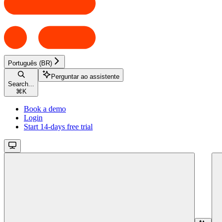
Português (BR)
Perguntar ao assistente
Search...
⌘
K
Book a demo
Login
Start 14-days free trial