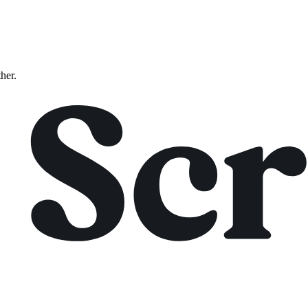
ther.