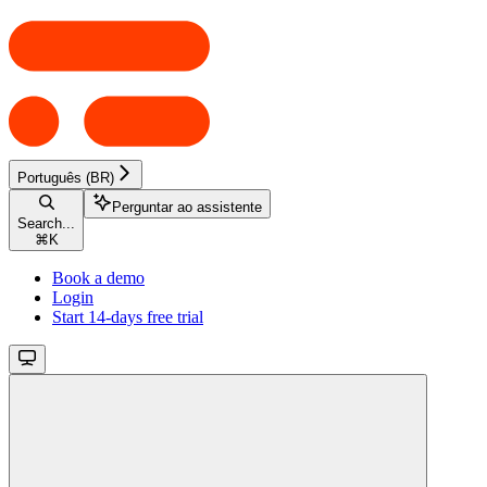
Português (BR)
Perguntar ao assistente
Search...
⌘
K
Book a demo
Login
Start 14-days free trial