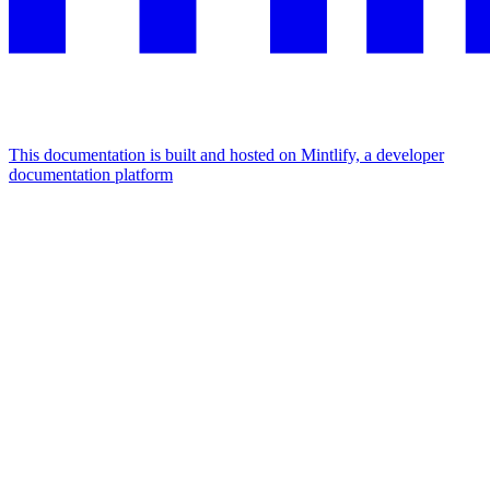
This documentation is built and hosted on Mintlify, a developer
documentation platform
Assistant
Responses
are
generated
using
AI
and
may
contain
mistakes.