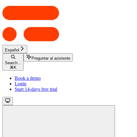
Español
Preguntar al asistente
Search...
⌘
K
Book a demo
Login
Start 14-days free trial