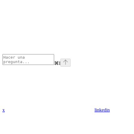
⌘
I
x
linkedin