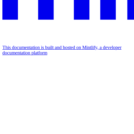
This documentation is built and hosted on Mintlify, a developer
documentation platform
Assistant
Responses
are
generated
using
AI
and
may
contain
mistakes.