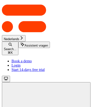
Nederlands
Assistent vragen
Search...
⌘
K
Book a demo
Login
Start 14-days free trial