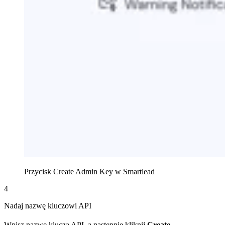
Przycisk Create Admin Key w Smartlead
4
Nadaj nazwę kluczowi API
Wpisz nazwę klucza API, a następnie kliknij
Create
.