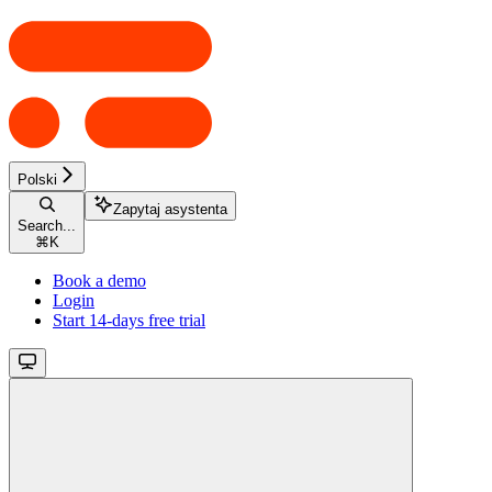
Polski
Zapytaj asystenta
Search...
⌘
K
Book a demo
Login
Start 14-days free trial