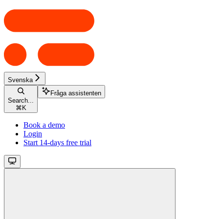
Svenska
Fråga assistenten
Search...
⌘
K
Book a demo
Login
Start 14-days free trial