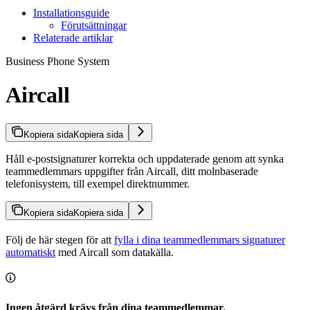
Installationsguide
Förutsättningar
Relaterade artiklar
Business Phone System
Aircall
Kopiera sida
Kopiera sida
Håll e-postsignaturer korrekta och uppdaterade genom att synka
teammedlemmars uppgifter från Aircall, ditt molnbaserade
telefonisystem, till exempel direktnummer.
Kopiera sida
Kopiera sida
Följ de här stegen för att
fylla i dina teammedlemmars signaturer
automatiskt
med Aircall som datakälla.
Ingen åtgärd krävs från dina teammedlemmar.