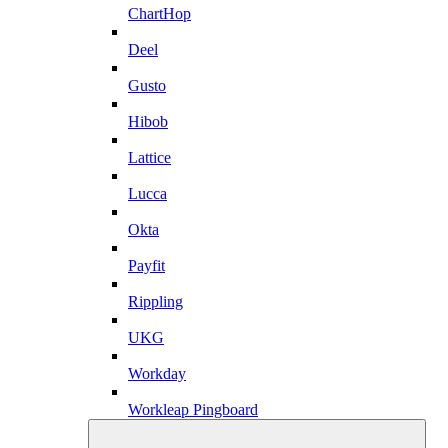
ChartHop
Deel
Gusto
Hibob
Lattice
Lucca
Okta
Payfit
Rippling
UKG
Workday
Workleap Pingboard