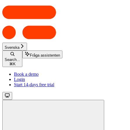
Svenska
Fråga assistenten
Search...
⌘
K
Book a demo
Login
Start 14-days free trial