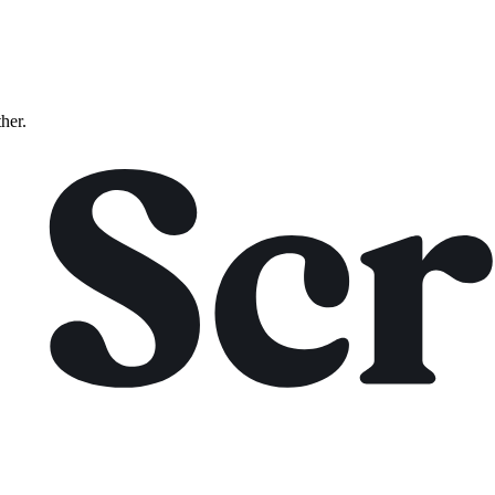
ther.