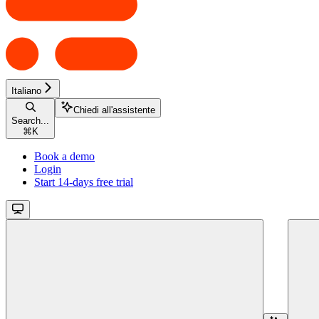
Italiano
Chiedi all'assistente
Search...
⌘
K
Book a demo
Login
Start 14-days free trial