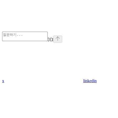
⌘
I
x
linkedin