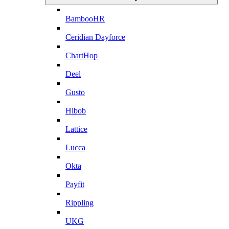
BambooHR
Ceridian Dayforce
ChartHop
Deel
Gusto
Hibob
Lattice
Lucca
Okta
Payfit
Rippling
UKG