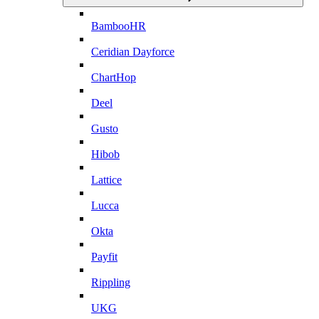
BambooHR
Ceridian Dayforce
ChartHop
Deel
Gusto
Hibob
Lattice
Lucca
Okta
Payfit
Rippling
UKG