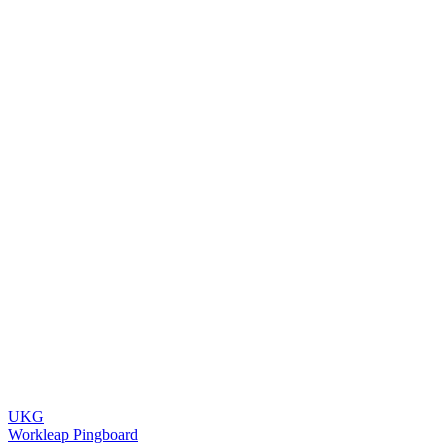
UKG
Workleap Pingboard