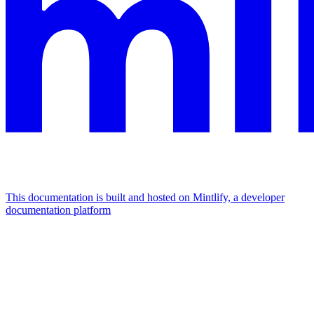
This documentation is built and hosted on Mintlify, a developer
documentation platform
Assistant
Responses
are
generated