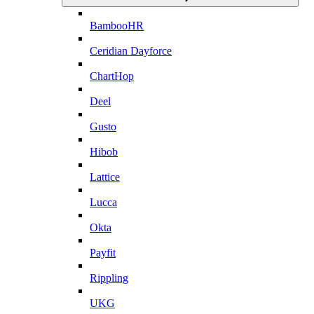
BambooHR
Ceridian Dayforce
ChartHop
Deel
Gusto
Hibob
Lattice
Lucca
Okta
Payfit
Rippling
UKG