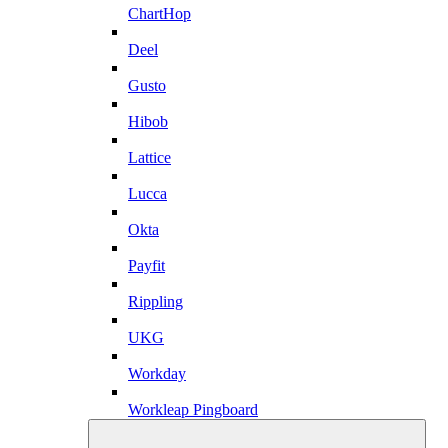
ChartHop
Deel
Gusto
Hibob
Lattice
Lucca
Okta
Payfit
Rippling
UKG
Workday
Workleap Pingboard