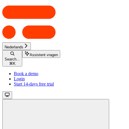
Nederlands
Assistent vragen
Search...
⌘
K
Book a demo
Login
Start 14-days free trial