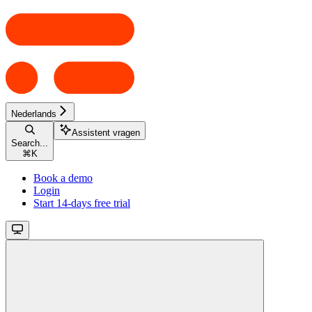
Nederlands
Assistent vragen
Search...
⌘
K
Book a demo
Login
Start 14-days free trial