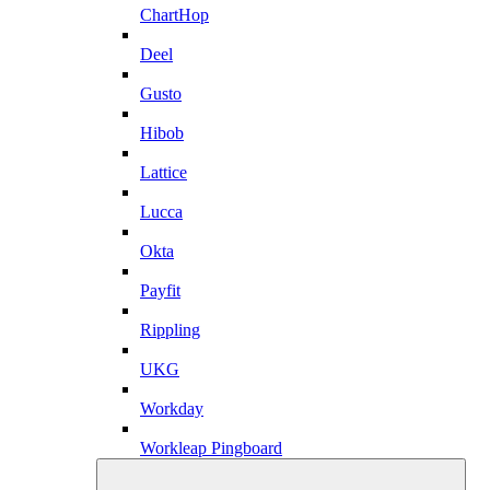
ChartHop
Deel
Gusto
Hibob
Lattice
Lucca
Okta
Payfit
Rippling
UKG
Workday
Workleap Pingboard