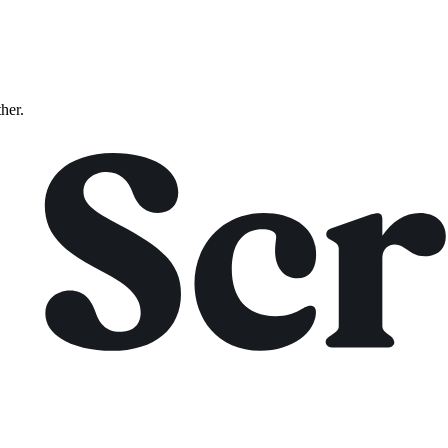
ther.