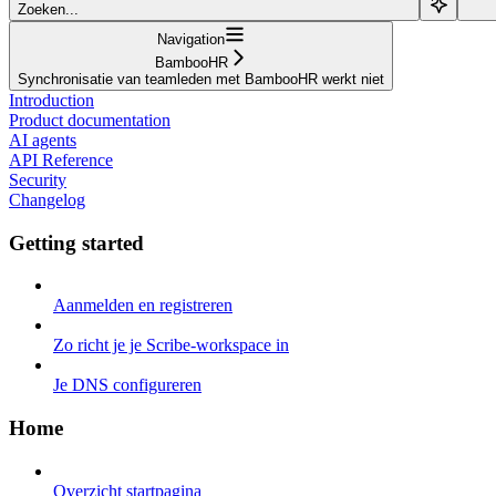
Zoeken...
Navigation
BambooHR
Synchronisatie van teamleden met BambooHR werkt niet
Introduction
Product documentation
AI agents
API Reference
Security
Changelog
Getting started
Aanmelden en registreren
Zo richt je je Scribe-workspace in
Je DNS configureren
Home
Overzicht startpagina