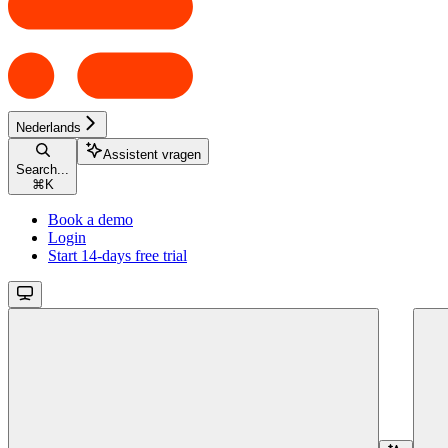
Nederlands
Assistent vragen
Search...
⌘
K
Book a demo
Login
Start 14-days free trial