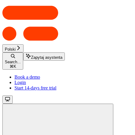
Polski
Zapytaj asystenta
Search...
⌘
K
Book a demo
Login
Start 14-days free trial