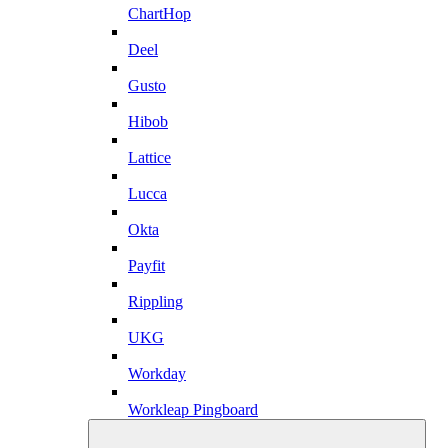
ChartHop
Deel
Gusto
Hibob
Lattice
Lucca
Okta
Payfit
Rippling
UKG
Workday
Workleap Pingboard