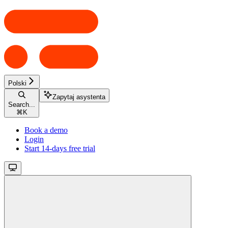
Polski
Zapytaj asystenta
Search...
⌘
K
Book a demo
Login
Start 14-days free trial