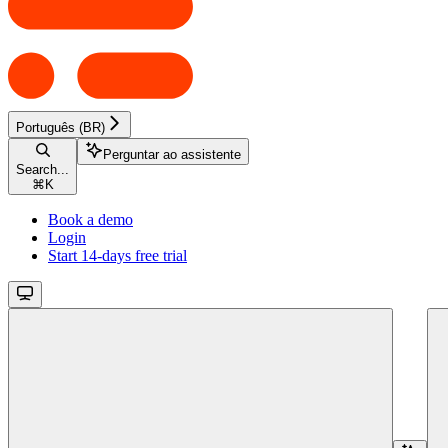
Português (BR)
Perguntar ao assistente
Search...
⌘
K
Book a demo
Login
Start 14-days free trial