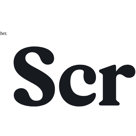
ther.