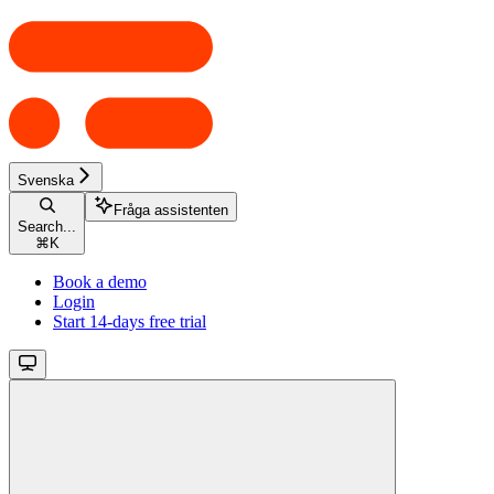
Svenska
Fråga assistenten
Search...
⌘
K
Book a demo
Login
Start 14-days free trial